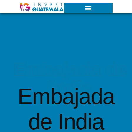
Embajada de
India
Embajada
de India