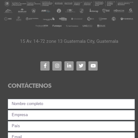
15 Av. 14-72 zone 13 Guatemala City, Guatemala
CONTÁCTENOS