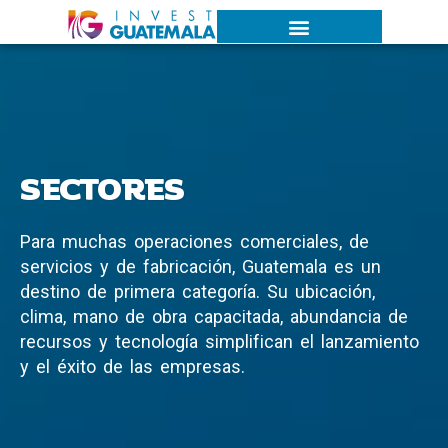
SECTORES
P
a
r
a
m
u
c
h
a
s
o
p
e
r
a
c
i
o
n
e
s
c
o
m
e
r
c
i
a
l
e
s
,
d
e
s
e
r
v
i
c
i
o
s
y
d
e
f
a
b
r
i
c
a
c
i
ó
n
,
G
u
a
t
e
m
a
l
a
e
s
u
n
d
e
s
t
i
n
o
d
e
p
r
i
m
e
r
a
c
a
t
e
g
o
r
í
a
.
S
u
u
b
i
c
a
c
i
ó
n
,
c
l
i
m
a
,
m
a
n
o
d
e
o
b
r
a
c
a
p
a
c
i
t
a
d
a
,
a
b
u
n
d
a
n
c
i
a
d
e
r
e
c
u
r
s
o
s
y
t
e
c
n
o
l
o
g
í
a
s
i
m
p
l
i
f
i
c
a
n
e
l
l
a
n
z
a
m
i
e
n
t
o
y
e
l
é
x
i
t
o
d
e
l
a
s
e
m
p
r
e
s
a
s
.