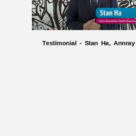
T
e
s
t
i
m
o
n
i
a
l
-
S
t
a
n
H
a
,
A
n
n
r
a
y