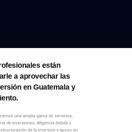
rofesionales están
rle a aprovechar las
versión en Guatemala y
iento.
recemos una amplia gama de servicios,
a de inversiones, diligencia debida y
 estructuración de la inversión y apoyo en