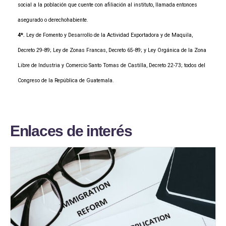
social a la población que cuente con afiliación al instituto, llamada entonces
asegurado o derechohabiente.
4*.
Ley de Fomento y Desarrollo de la Actividad Exportadora y de Maquila,
Decreto 29-89; Ley de Zonas Francas, Decreto 65-89; y Ley Orgánica de la Zona
Libre de Industria y Comercio Santo Tomas de Castilla, Decreto 22-73; todos del
Congreso de la República de Guatemala.
E
n
l
a
c
e
s
d
e
i
n
t
e
r
é
s