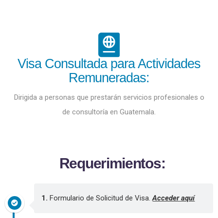
Visa Consultada para Actividades
Remuneradas:
Dirigida a personas que prestarán servicios profesionales o
de consultoría en Guatemala.
R
e
q
u
e
r
i
m
i
e
n
t
o
s
:
1.
Formulario de Solicitud de Visa.
Acceder aquí