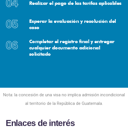
04
Realizar el pago de las tarifas aplicables
05
Esperar la evaluación y resolución del
caso
06
Completar el registro final y entregar
cualquier documento adicional
solicitado
Nota: la concesión de una visa no implica admisión incondicional
al territorio de la República de Guatemala.
E
n
l
a
c
e
s
d
e
i
n
t
e
r
é
s