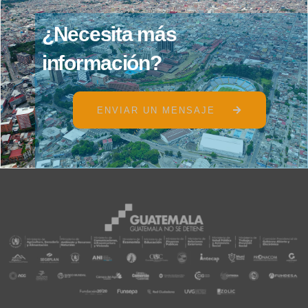
¿
N
e
c
e
s
i
t
a
m
á
s
i
n
f
o
r
m
a
c
i
ó
n
?
ENVIAR UN MENSAJE