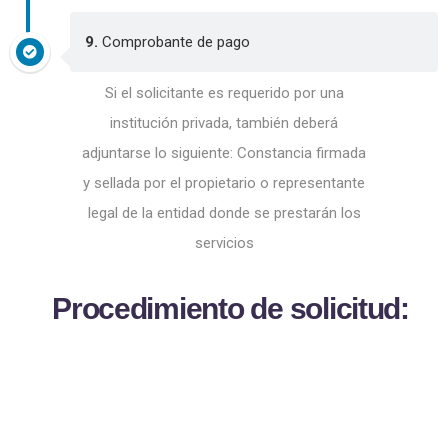
9.
Comprobante de pago
Si el solicitante es requerido por una
institución privada, también deberá
adjuntarse lo siguiente: Constancia firmada
y sellada por el propietario o representante
legal de la entidad donde se prestarán los
servicios
P
r
o
c
e
d
i
m
i
e
n
t
o
d
e
s
o
l
i
c
i
t
u
d
: