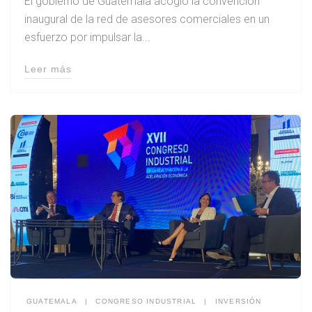
El gobierno de Guatemala acogió la convención
inaugural de la red de asesores comerciales en un
esfuerzo por impulsar la...
Leer más
GUATEMALA
|
CONGRESO INDUSTRIAL
|
INVERSIÓN