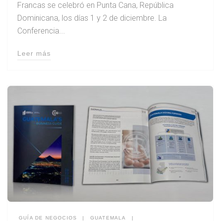
Francas se celebró en Punta Cana, República
Dominicana, los días 1 y 2 de diciembre. La
Conferencia...
Leer más
GUÍA DE NEGOCIOS
|
GUATEMALA
|