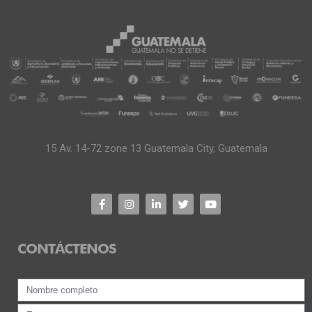
15 Av. 14-72 zone 13 Guatemala City, Guatemala
CONTÁCTENOS