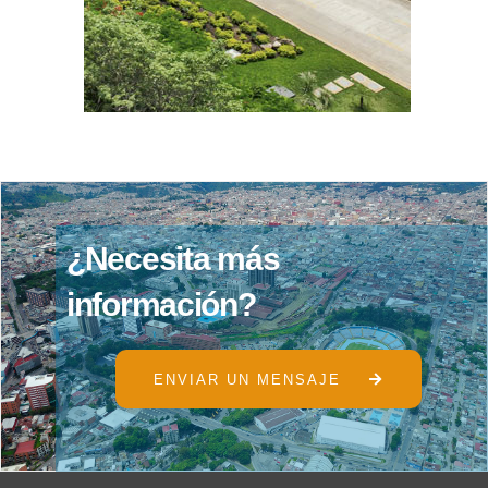
¿
N
e
c
e
s
i
t
a
m
á
s
i
n
f
o
r
m
a
c
i
ó
n
?
ENVIAR UN MENSAJE