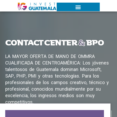
CONTACT CENTER
&
BPO
L
A
M
A
Y
O
R
O
F
E
R
T
A
D
E
M
A
N
O
D
E
O
MM
R
A
C
U
A
L
I
F
I
C
A
D
A
D
E
C
E
N
T
R
O
A
M
É
R
I
C
A
:
L
o
s
j
ó
v
e
n
e
s
t
a
l
e
n
t
o
s
o
s
d
e
G
u
a
t
e
m
a
l
a
d
o
m
i
n
a
n
M
i
c
r
o
s
o
f
t
,
S
A
P
,
P
H
P
,
P
M
I
y
o
t
r
a
s
t
e
c
n
o
l
o
g
í
a
s
.
P
a
r
a
l
o
s
p
r
o
f
e
s
i
o
n
a
l
e
s
d
e
l
o
s
c
a
m
p
o
s
c
r
e
a
t
i
v
o
,
t
é
c
n
i
c
o
y
p
r
o
f
e
s
i
o
n
a
l
,
c
o
n
o
c
i
d
o
s
m
u
n
d
i
a
l
m
e
n
t
e
p
o
r
s
u
e
x
c
e
l
e
n
c
i
a
,
l
o
s
i
n
g
r
e
s
o
s
m
e
d
i
o
s
s
o
n
m
u
y
c
o
m
p
e
t
i
t
i
v
o
s
.