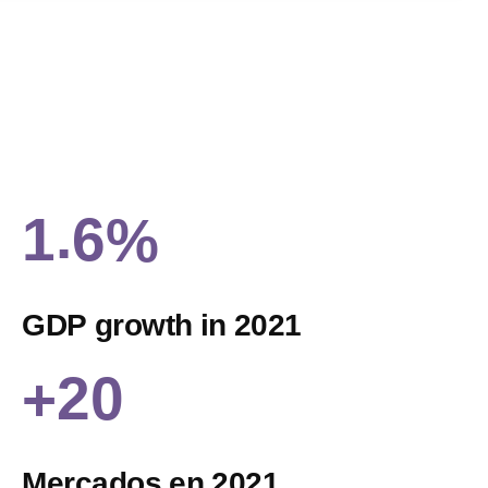
.
1
6
%
G
D
P
g
r
o
w
t
h
i
n
2
0
2
1
2
0
+
M
e
r
c
a
d
o
s
e
n
2
0
2
1