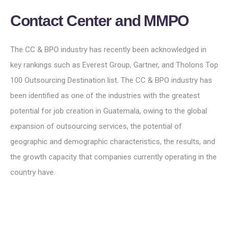
C
o
n
t
a
c
t
C
e
n
t
e
r
a
n
d
MM
P
O
The CC & BPO industry has recently been acknowledged in
key rankings such as Everest Group, Gartner, and Tholons Top
100 Outsourcing Destination list. The CC & BPO industry has
been identified as one of the industries with the greatest
potential for job creation in Guatemala, owing to the global
expansion of outsourcing services, the potential of
geographic and demographic characteristics, the results, and
the growth capacity that companies currently operating in the
country have.