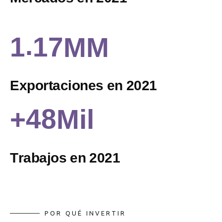
.
1
1
7
MM
E
x
p
o
r
t
a
c
i
o
n
e
s
e
n
2
0
2
1
4
8
+
Mil
T
r
a
b
a
j
o
s
e
n
2
0
2
1
P
O
R
Q
U
É
I
N
V
E
R
T
I
R