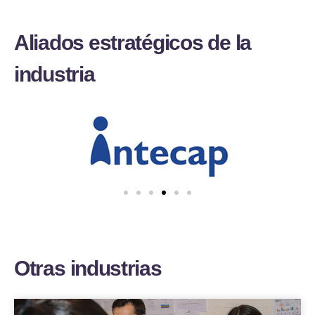
A
l
i
a
d
o
s
e
s
t
r
a
t
é
g
i
c
o
s
d
e
l
a
i
n
d
u
s
t
r
i
a
O
t
r
a
s
i
n
d
u
s
t
r
i
a
s