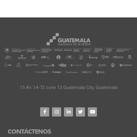
15 Av. 14-72 zone 13 Guatemala City, Guatemala
CONTÁCTENOS