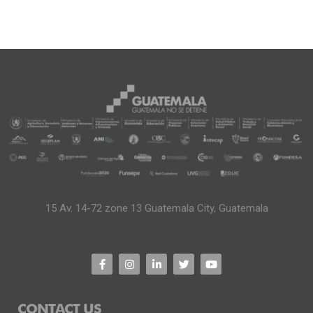
15 Av. 14-72 zone 13 Guatemala City, Guatemala
CONTACT US