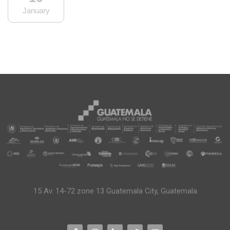
January
15 Av. 14-72 zone 13 Guatemala City, Guatemala