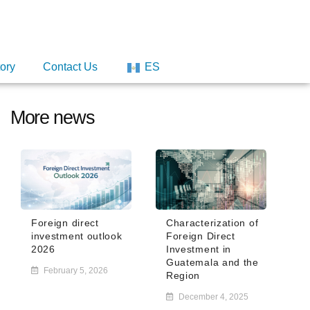
tory
Contact Us
ES
More news
Foreign direct
Characterization of
investment outlook
Foreign Direct
2026
Investment in
Guatemala and the
February 5, 2026
Region
December 4, 2025