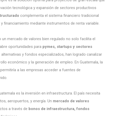
mpre es la solución óptima para proyectos de gran escala que
ovación tecnológica y expansión de sectores productivos
tructurado
complementa el sistema financiero tradicional
 y financiamiento mediante instrumentos de renta variable.
n mercado de valores bien regulado no solo facilita el
 abre oportunidades para
pymes, startups y sectores
lternativas y fondos especializados, han logrado canalizar
ollo económico y la generación de empleo. En Guatemala, la
 permitiría a las empresas acceder a fuentes de
nido.
emala es la inversión en infraestructura. El país necesita
tos, aeropuertos, y energía. Un
mercado de valores
ectos a través de
bonos de infraestructura, fondos