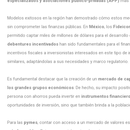
especializados y asociaciones público-privadas (APP)
más 
Modelos exitosos en la región han demostrado cómo estos mec
sin comprometer las finanzas públicas. En
México
, los
Fideico
permitido captar miles de millones de dólares para el desarrollo 
debentures incentivados
han sido fundamentales para el finan
incentivos fiscales a inversionistas interesados en este tipo de
similares, adaptándolas a sus necesidades y marco regulatorio.
Es fundamental destacar que la creación de un
mercado de cap
los grandes grupos económicos
. De hecho, su impacto positi
persona con ahorros pueda invertir en
instrumentos financier
oportunidades de inversión, sino que también brinda a la poblaci
Para las
pymes
, contar con acceso a un mercado de valores est