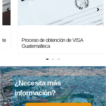
Proceso de obtención de VISA
Guatemalteca
¿
N
e
c
e
s
i
t
a
m
á
s
i
n
f
o
r
m
a
c
i
ó
n
?